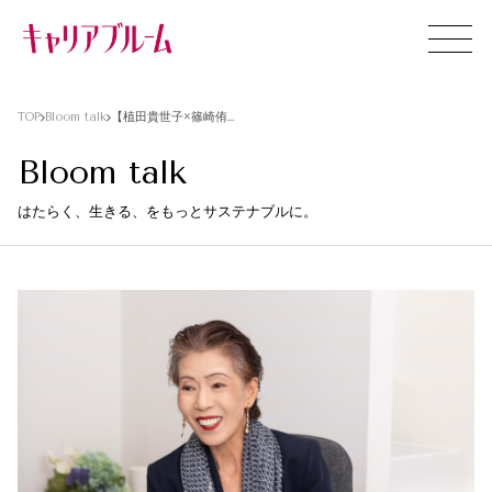
TOP
Bloom talk
【植田貴世子×篠崎侑美】「子育ては未来をつくる仕事」女性の経験に価値を見出す保育と家事支援【後編】
Bloom talk
はたらく、生きる、をもっとサステナブルに。