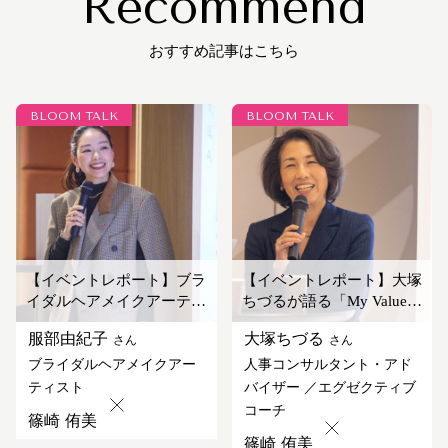
おすすめ記事はこちら
BLOOM TALK
BLOOM TALK
【イベントレポート】ブラ
【イベントレポート】大塚
イダルヘアメイクアーティ
ちづるが語る「My Value〜
スト 服部由紀子の「自分
セルフジャッジの罠〜」
服部由紀子
大塚ちづる
さん
さん
で選び続けるキャリア」
ブライダルヘアメイクアー
人事コンサルタント・アド
ティスト
バイザー
エグゼクティブ
コーチ
篠崎 侑美
篠崎 侑美