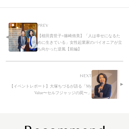
PREV
【植田貴世子×篠崎侑美】「人は幸せになるた
めに生きている」女性起業家のパイオニアが立
ち向かった逆風【前編】
NEXT
【イベントレポート】大塚ちづるが語る「My
Value〜セルフジャッジの罠〜」